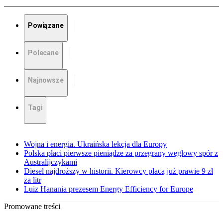
Powiązane
Polecane
Najnowsze
Tagi
Wojna i energia. Ukraińska lekcja dla Europy
Polska płaci pierwsze pieniądze za przegrany węglowy spór z
Australijczykami
Diesel najdroższy w historii. Kierowcy płacą już prawie 9 zł
za litr
Luiz Hanania prezesem Energy Efficiency for Europe
Promowane treści