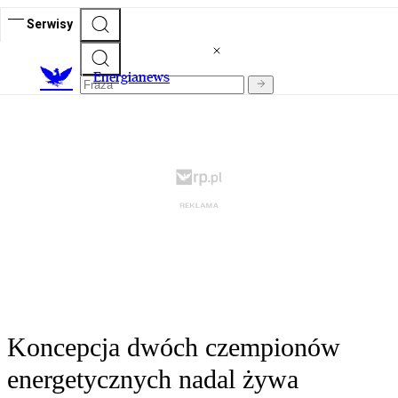
Serwisy
E
nergianews
Koncepcja dwóch czempionów
energetycznych nadal żywa