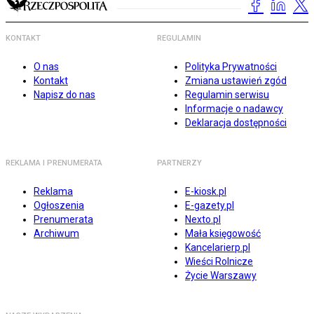
KONTAKT
REGULAMIN
O nas
Polityka Prywatności
Kontakt
Zmiana ustawień zgód
Napisz do nas
Regulamin serwisu
Informacje o nadawcy
Deklaracja dostępności
REKLAMA I PRENUMERATA
PARTNERZY
Reklama
E-kiosk.pl
Ogłoszenia
E-gazety.pl
Prenumerata
Nexto.pl
Archiwum
Mała księgowość
Kancelarierp.pl
Wieści Rolnicze
Życie Warszawy