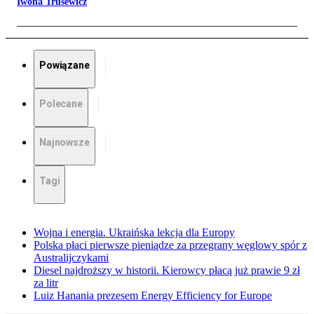
Iwona Trusewicz
Powiązane
Polecane
Najnowsze
Tagi
Wojna i energia. Ukraińska lekcja dla Europy
Polska płaci pierwsze pieniądze za przegrany węglowy spór z
Australijczykami
Diesel najdroższy w historii. Kierowcy płacą już prawie 9 zł
za litr
Luiz Hanania prezesem Energy Efficiency for Europe