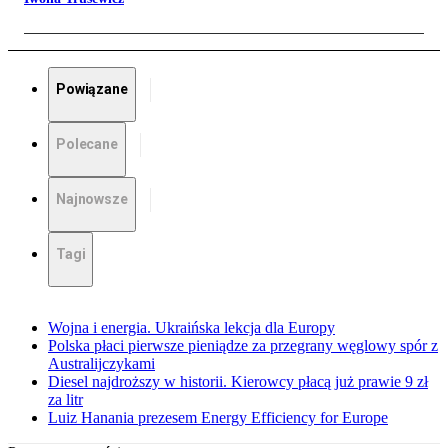
Powiązane
Polecane
Najnowsze
Tagi
Wojna i energia. Ukraińska lekcja dla Europy
Polska płaci pierwsze pieniądze za przegrany węglowy spór z
Australijczykami
Diesel najdroższy w historii. Kierowcy płacą już prawie 9 zł
za litr
Luiz Hanania prezesem Energy Efficiency for Europe