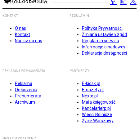
KONTAKT
REGULAMIN
O nas
Polityka Prywatności
Kontakt
Zmiana ustawień zgód
Napisz do nas
Regulamin serwisu
Informacje o nadawcy
Deklaracja dostępności
REKLAMA I PRENUMERATA
PARTNERZY
Reklama
E-kiosk.pl
Ogłoszenia
E-gazety.pl
Prenumerata
Nexto.pl
Archiwum
Mała księgowość
Kancelarierp.pl
Wieści Rolnicze
Życie Warszawy
NASZE WYDARZENIA