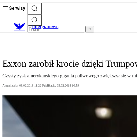
Serwisy
E
nergianews
Exxon zarobił krocie dzięki Trumpo
Czysty zysk amerykańskiego giganta paliwowego zwiększył się w mi
Aktualizacja:
03.02.2018 11:22
Publikacja:
03.02.2018 10:59