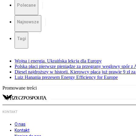
Polecane
Najnowsze
Tagi
Wojna i energia. Ukraińska lekcja dla Europy
Polska płaci pierwsze pieniądze za przegrany węglowy spór z 
Diesel najdroższy w historii. Kierowcy płacą już prawie 9 zł za 
Luiz Hanania prezesem Energy Efficiency for Europe
Promowane treści
KONTAKT
O nas
Kontakt