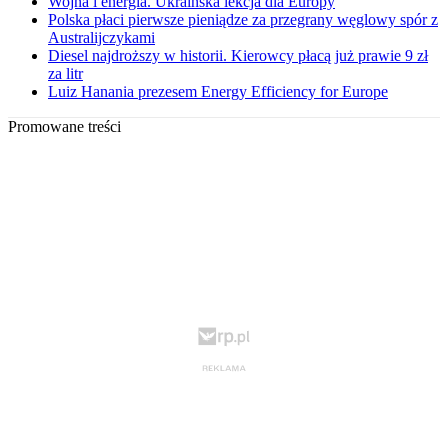
Wojna i energia. Ukraińska lekcja dla Europy
Polska płaci pierwsze pieniądze za przegrany węglowy spór z
Australijczykami
Diesel najdroższy w historii. Kierowcy płacą już prawie 9 zł
za litr
Luiz Hanania prezesem Energy Efficiency for Europe
Promowane treści