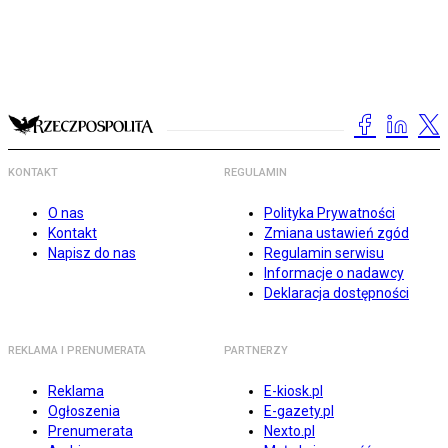
KONTAKT
REGULAMIN
O nas
Polityka Prywatności
Kontakt
Zmiana ustawień zgód
Napisz do nas
Regulamin serwisu
Informacje o nadawcy
Deklaracja dostępności
REKLAMA I PRENUMERATA
PARTNERZY
Reklama
E-kiosk.pl
Ogłoszenia
E-gazety.pl
Prenumerata
Nexto.pl