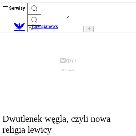
Serwisy
E
nergianews
Dwutlenek węgla, czyli nowa
religia lewicy