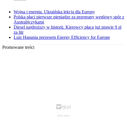
Wojna i energia. Ukraińska lekcja dla Europy
Polska płaci pierwsze pieniądze za przegrany węglowy spór z
Australijczykami
Diesel najdroższy w historii. Kierowcy płacą już prawie 9 zł
za litr
Luiz Hanania prezesem Energy Efficiency for Europe
Promowane treści