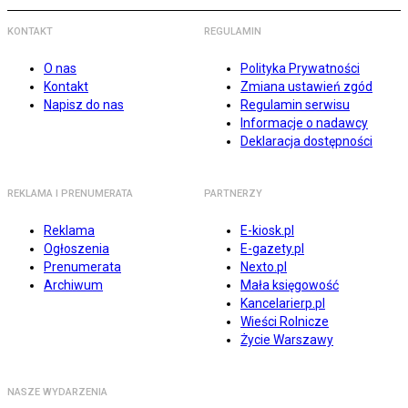
KONTAKT
REGULAMIN
O nas
Polityka Prywatności
Kontakt
Zmiana ustawień zgód
Napisz do nas
Regulamin serwisu
Informacje o nadawcy
Deklaracja dostępności
REKLAMA I PRENUMERATA
PARTNERZY
Reklama
E-kiosk.pl
Ogłoszenia
E-gazety.pl
Prenumerata
Nexto.pl
Archiwum
Mała księgowość
Kancelarierp.pl
Wieści Rolnicze
Życie Warszawy
NASZE WYDARZENIA