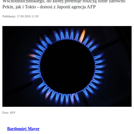
Wschodniochińskiego, do której pretensje roszczą sobie zarówno
Pekin, jak i Tokio - donosi z Japonii agencja AFP
Publikacja:
17.09.2010 11:59
Foto: AFP
Bartłomiej Mayer