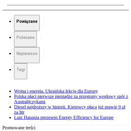
Powiązane
Polecane
Najnowsze
Tagi
Wojna i energia. Ukraińska lekcja dla Europy
Polska płaci pierwsze pieniądze za przegrany węglowy spór z
Australijczykami
Diesel najdroższy w historii. Kierowcy płacą już prawie 9 zł
za litr
Luiz Hanania prezesem Energy Efficiency for Europe
Promowane treści