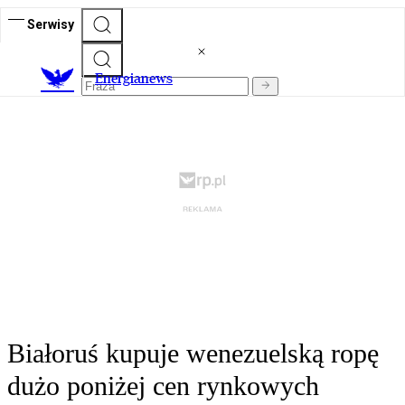
Serwisy
E
nergianews
Białoruś kupuje wenezuelską ropę
dużo poniżej cen rynkowych