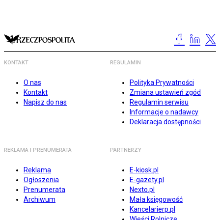
KONTAKT
REGULAMIN
O nas
Polityka Prywatności
Kontakt
Zmiana ustawień zgód
Napisz do nas
Regulamin serwisu
Informacje o nadawcy
Deklaracja dostępności
REKLAMA I PRENUMERATA
PARTNERZY
Reklama
E-kiosk.pl
Ogłoszenia
E-gazety.pl
Prenumerata
Nexto.pl
Archiwum
Mała księgowość
Kancelarierp.pl
Wieści Rolnicze