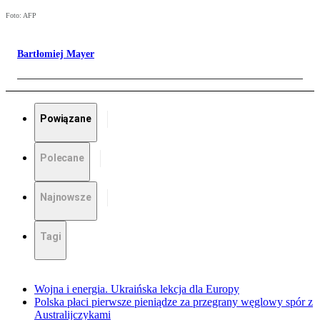
Foto: AFP
Bartłomiej Mayer
Powiązane
Polecane
Najnowsze
Tagi
Wojna i energia. Ukraińska lekcja dla Europy
Polska płaci pierwsze pieniądze za przegrany węglowy spór z
Australijczykami