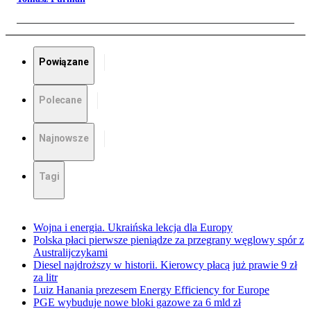
Powiązane
Polecane
Najnowsze
Tagi
Wojna i energia. Ukraińska lekcja dla Europy
Polska płaci pierwsze pieniądze za przegrany węglowy spór z
Australijczykami
Diesel najdroższy w historii. Kierowcy płacą już prawie 9 zł
za litr
Luiz Hanania prezesem Energy Efficiency for Europe
PGE wybuduje nowe bloki gazowe za 6 mld zł