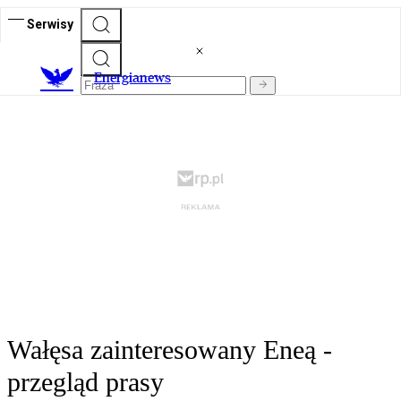
Serwisy
E
nergianews
Wałęsa zainteresowany Eneą -
przegląd prasy