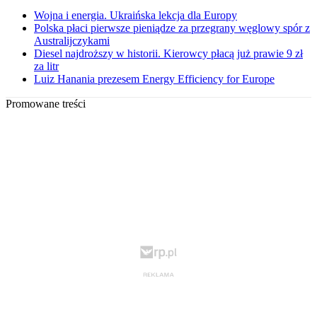
Wojna i energia. Ukraińska lekcja dla Europy
Polska płaci pierwsze pieniądze za przegrany węglowy spór z
Australijczykami
Diesel najdroższy w historii. Kierowcy płacą już prawie 9 zł
za litr
Luiz Hanania prezesem Energy Efficiency for Europe
Promowane treści