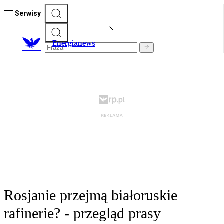
Serwisy
E
nergianews
Rosjanie przejmą białoruskie
rafinerie? - przegląd prasy