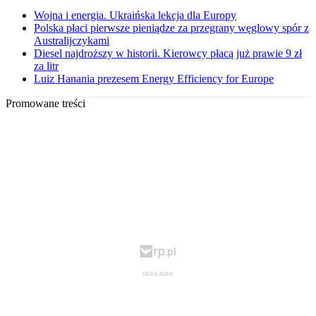
Wojna i energia. Ukraińska lekcja dla Europy
Polska płaci pierwsze pieniądze za przegrany węglowy spór z
Australijczykami
Diesel najdroższy w historii. Kierowcy płacą już prawie 9 zł
za litr
Luiz Hanania prezesem Energy Efficiency for Europe
Promowane treści