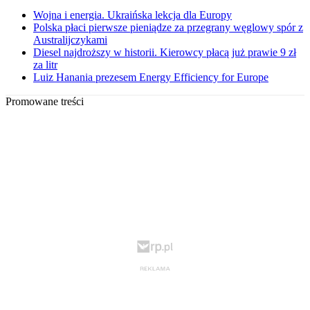
Wojna i energia. Ukraińska lekcja dla Europy
Polska płaci pierwsze pieniądze za przegrany węglowy spór z
Australijczykami
Diesel najdroższy w historii. Kierowcy płacą już prawie 9 zł
za litr
Luiz Hanania prezesem Energy Efficiency for Europe
Promowane treści