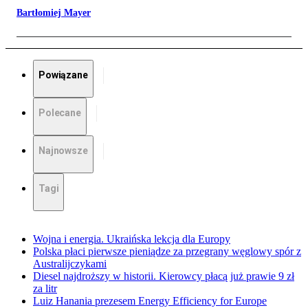
Bartłomiej Mayer
Powiązane
Polecane
Najnowsze
Tagi
Wojna i energia. Ukraińska lekcja dla Europy
Polska płaci pierwsze pieniądze za przegrany węglowy spór z
Australijczykami
Diesel najdroższy w historii. Kierowcy płacą już prawie 9 zł
za litr
Luiz Hanania prezesem Energy Efficiency for Europe