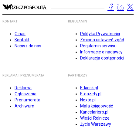
KONTAKT
REGULAMIN
O nas
Polityka Prywatności
Kontakt
Zmiana ustawień zgód
Napisz do nas
Regulamin serwisu
Informacje o nadawcy
Deklaracja dostępności
REKLAMA I PRENUMERATA
PARTNERZY
Reklama
E-kiosk.pl
Ogłoszenia
E-gazety.pl
Prenumerata
Nexto.pl
Archiwum
Mała księgowość
Kancelarierp.pl
Wieści Rolnicze
Życie Warszawy