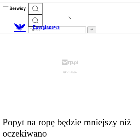
Serwisy
E
nergianews
Popyt na ropę będzie mniejszy niż
oczekiwano