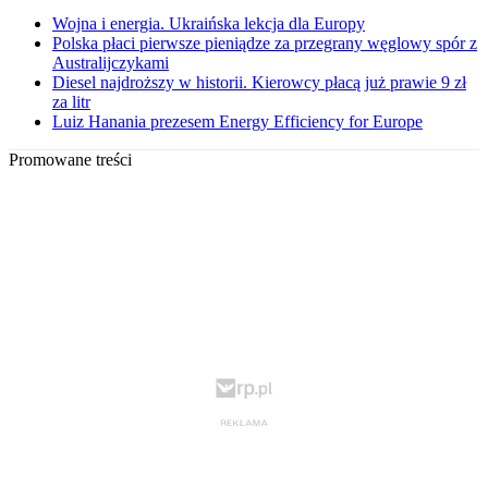
Wojna i energia. Ukraińska lekcja dla Europy
Polska płaci pierwsze pieniądze za przegrany węglowy spór z
Australijczykami
Diesel najdroższy w historii. Kierowcy płacą już prawie 9 zł
za litr
Luiz Hanania prezesem Energy Efficiency for Europe
Promowane treści