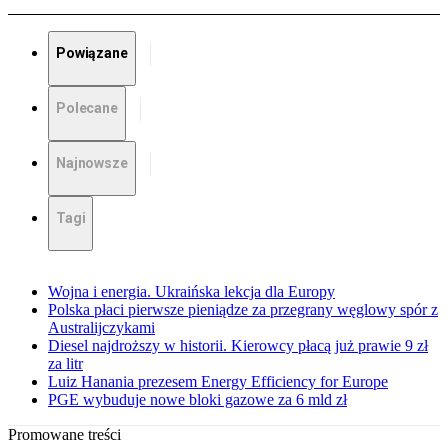
Powiązane
Polecane
Najnowsze
Tagi
Wojna i energia. Ukraińska lekcja dla Europy
Polska płaci pierwsze pieniądze za przegrany węglowy spór z
Australijczykami
Diesel najdroższy w historii. Kierowcy płacą już prawie 9 zł
za litr
Luiz Hanania prezesem Energy Efficiency for Europe
PGE wybuduje nowe bloki gazowe za 6 mld zł
Promowane treści