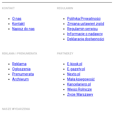
KONTAKT
REGULAMIN
O nas
Polityka Prywatności
Kontakt
Zmiana ustawień zgód
Napisz do nas
Regulamin serwisu
Informacje o nadawcy
Deklaracja dostępności
REKLAMA I PRENUMERATA
PARTNERZY
Reklama
E-kiosk.pl
Ogłoszenia
E-gazety.pl
Prenumerata
Nexto.pl
Archiwum
Mała księgowość
Kancelarierp.pl
Wieści Rolnicze
Życie Warszawy
NASZE WYDARZENIA