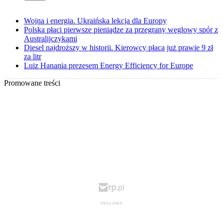
Wojna i energia. Ukraińska lekcja dla Europy
Polska płaci pierwsze pieniądze za przegrany węglowy spór z
Australijczykami
Diesel najdroższy w historii. Kierowcy płacą już prawie 9 zł
za litr
Luiz Hanania prezesem Energy Efficiency for Europe
Promowane treści