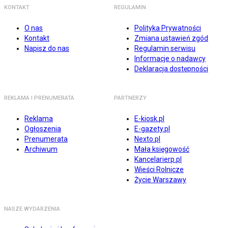
KONTAKT
REGULAMIN
O nas
Polityka Prywatności
Kontakt
Zmiana ustawień zgód
Napisz do nas
Regulamin serwisu
Informacje o nadawcy
Deklaracja dostępności
REKLAMA I PRENUMERATA
PARTNERZY
Reklama
E-kiosk.pl
Ogłoszenia
E-gazety.pl
Prenumerata
Nexto.pl
Archiwum
Mała księgowość
Kancelarierp.pl
Wieści Rolnicze
Życie Warszawy
NASZE WYDARZENIA