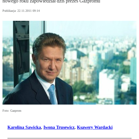
nowego roku zapowiedział dziś prezes Gazpromu
Publikacja:
22.11.2011 09:14
Foto: Gazprom
Karolina Sawicka
,
Iwona Trusewicz
,
Ksawery Wardacki