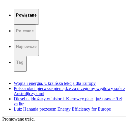
Powiązane
Polecane
Najnowsze
Tagi
Wojna i energia. Ukraińska lekcja dla Europy
Polska płaci pierwsze pieniądze za przegrany węglowy spór z
Australijczykami
Diesel najdroższy w historii. Kierowcy płacą już prawie 9 zł
za litr
Luiz Hanania prezesem Energy Efficiency for Europe
Promowane treści