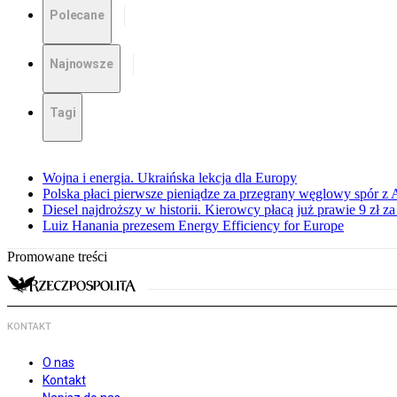
Polecane
Najnowsze
Tagi
Wojna i energia. Ukraińska lekcja dla Europy
Polska płaci pierwsze pieniądze za przegrany węglowy spór z 
Diesel najdroższy w historii. Kierowcy płacą już prawie 9 zł za 
Luiz Hanania prezesem Energy Efficiency for Europe
Promowane treści
KONTAKT
O nas
Kontakt