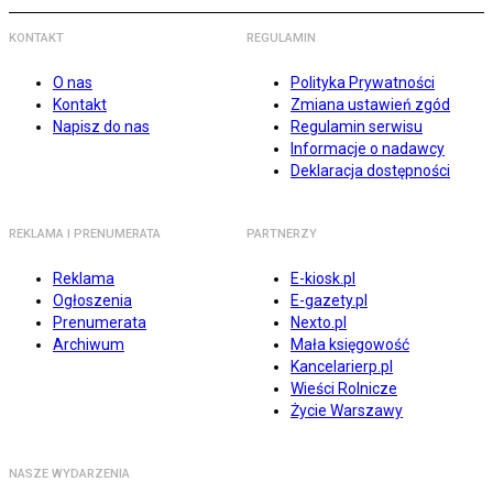
KONTAKT
REGULAMIN
O nas
Polityka Prywatności
Kontakt
Zmiana ustawień zgód
Napisz do nas
Regulamin serwisu
Informacje o nadawcy
Deklaracja dostępności
REKLAMA I PRENUMERATA
PARTNERZY
Reklama
E-kiosk.pl
Ogłoszenia
E-gazety.pl
Prenumerata
Nexto.pl
Archiwum
Mała księgowość
Kancelarierp.pl
Wieści Rolnicze
Życie Warszawy
NASZE WYDARZENIA