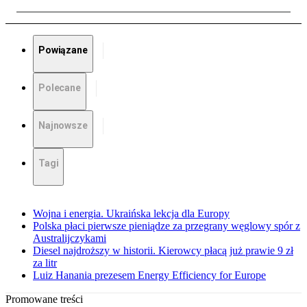
Powiązane
Polecane
Najnowsze
Tagi
Wojna i energia. Ukraińska lekcja dla Europy
Polska płaci pierwsze pieniądze za przegrany węglowy spór z
Australijczykami
Diesel najdroższy w historii. Kierowcy płacą już prawie 9 zł
za litr
Luiz Hanania prezesem Energy Efficiency for Europe
Promowane treści