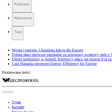
Polecane
Najnowsze
Tagi
Wojna i energia. Ukraińska lekcja dla Europy
Polska płaci pierwsze pieniądze za przegrany węglowy spór z 
Diesel najdroższy w historii. Kierowcy płacą już prawie 9 zł za 
Luiz Hanania prezesem Energy Efficiency for Europe
Promowane treści
KONTAKT
O nas
Kontakt