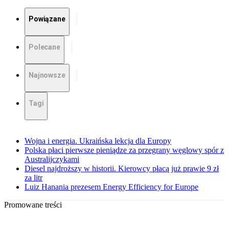
Powiązane
Polecane
Najnowsze
Tagi
Wojna i energia. Ukraińska lekcja dla Europy
Polska płaci pierwsze pieniądze za przegrany węglowy spór z
Australijczykami
Diesel najdroższy w historii. Kierowcy płacą już prawie 9 zł
za litr
Luiz Hanania prezesem Energy Efficiency for Europe
Promowane treści