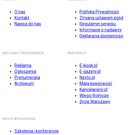
O nas
Polityka Prywatności
Kontakt
Zmiana ustawień zgód
Napisz do nas
Regulamin serwisu
Informacje o nadawcy
Deklaracja dostępności
REKLAMA I PRENUMERATA
PARTNERZY
Reklama
E-kiosk.pl
Ogłoszenia
E-gazety.pl
Prenumerata
Nexto.pl
Archiwum
Mała księgowość
Kancelarierp.pl
Wieści Rolnicze
Życie Warszawy
NASZE WYDARZENIA
Szkolenia i konferencje