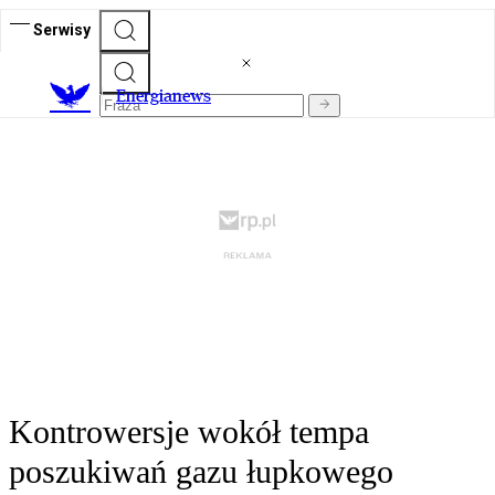
Serwisy
E
nergianews
Kontrowersje wokół tempa
poszukiwań gazu łupkowego