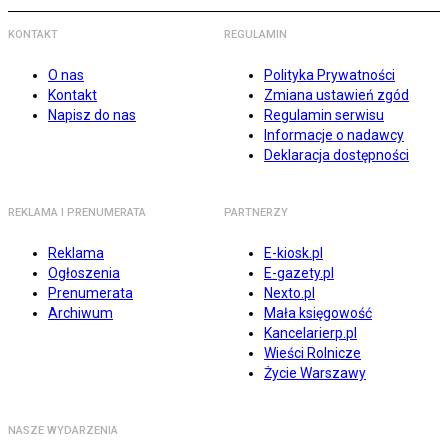
KONTAKT
REGULAMIN
O nas
Polityka Prywatności
Kontakt
Zmiana ustawień zgód
Napisz do nas
Regulamin serwisu
Informacje o nadawcy
Deklaracja dostępności
REKLAMA I PRENUMERATA
PARTNERZY
Reklama
E-kiosk.pl
Ogłoszenia
E-gazety.pl
Prenumerata
Nexto.pl
Archiwum
Mała księgowość
Kancelarierp.pl
Wieści Rolnicze
Życie Warszawy
NASZE WYDARZENIA