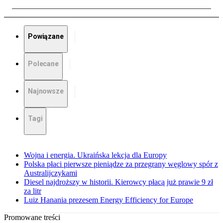
Powiązane
Polecane
Najnowsze
Tagi
Wojna i energia. Ukraińska lekcja dla Europy
Polska płaci pierwsze pieniądze za przegrany węglowy spór z
Australijczykami
Diesel najdroższy w historii. Kierowcy płacą już prawie 9 zł
za litr
Luiz Hanania prezesem Energy Efficiency for Europe
Promowane treści