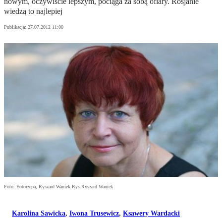
nowym, oczywiście lepszym, pociąga za sobą ofiary. Rosjanie
wiedzą to najlepiej
Publikacja:
27.07.2012 11:00
Foto: Fotorzepa, Ryszard Waniek Rys Ryszard Waniek
Karolina Sawicka
,
Iwona Trusewicz
,
Ksawery Wardacki