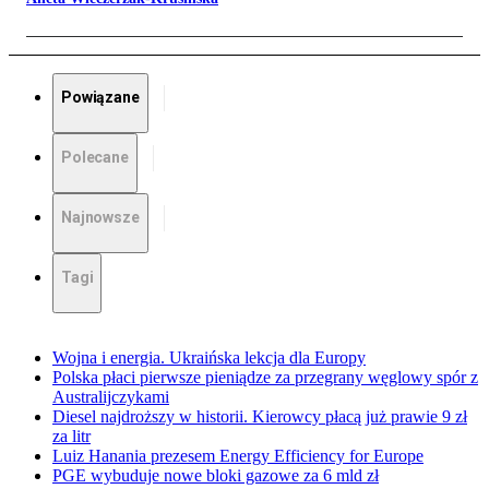
Powiązane
Polecane
Najnowsze
Tagi
Wojna i energia. Ukraińska lekcja dla Europy
Polska płaci pierwsze pieniądze za przegrany węglowy spór z
Australijczykami
Diesel najdroższy w historii. Kierowcy płacą już prawie 9 zł
za litr
Luiz Hanania prezesem Energy Efficiency for Europe
PGE wybuduje nowe bloki gazowe za 6 mld zł