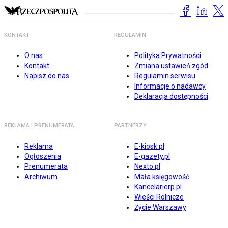
KONTAKT
REGULAMIN
O nas
Polityka Prywatności
Kontakt
Zmiana ustawień zgód
Napisz do nas
Regulamin serwisu
Informacje o nadawcy
Deklaracja dostępności
REKLAMA I PRENUMERATA
PARTNERZY
Reklama
E-kiosk.pl
Ogłoszenia
E-gazety.pl
Prenumerata
Nexto.pl
Archiwum
Mała księgowość
Kancelarierp.pl
Wieści Rolnicze
Życie Warszawy