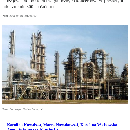
należących do polskich i zagranicznych koncernów. W przyszłym
roku zniknie 300 spośród nich
Publikacja:
03.09.2012 02:58
Foto: Fotorzepa, Marian Zubrzycki
Karolina Kowalska
,
Marek Nowakowski
,
Karolina Wichowska
,
Aneta Wieczerzak-Krusińska