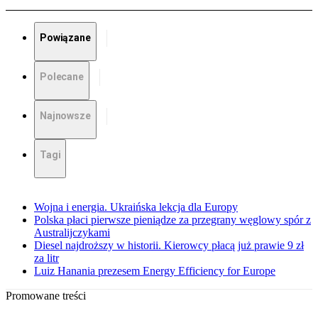
Powiązane
Polecane
Najnowsze
Tagi
Wojna i energia. Ukraińska lekcja dla Europy
Polska płaci pierwsze pieniądze za przegrany węglowy spór z
Australijczykami
Diesel najdroższy w historii. Kierowcy płacą już prawie 9 zł
za litr
Luiz Hanania prezesem Energy Efficiency for Europe
Promowane treści