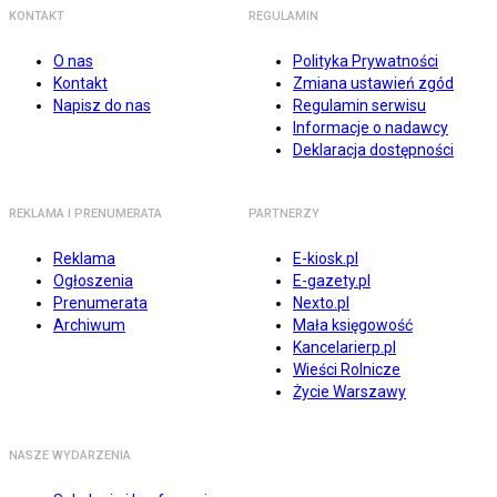
KONTAKT
REGULAMIN
O nas
Polityka Prywatności
Kontakt
Zmiana ustawień zgód
Napisz do nas
Regulamin serwisu
Informacje o nadawcy
Deklaracja dostępności
REKLAMA I PRENUMERATA
PARTNERZY
Reklama
E-kiosk.pl
Ogłoszenia
E-gazety.pl
Prenumerata
Nexto.pl
Archiwum
Mała księgowość
Kancelarierp.pl
Wieści Rolnicze
Życie Warszawy
NASZE WYDARZENIA