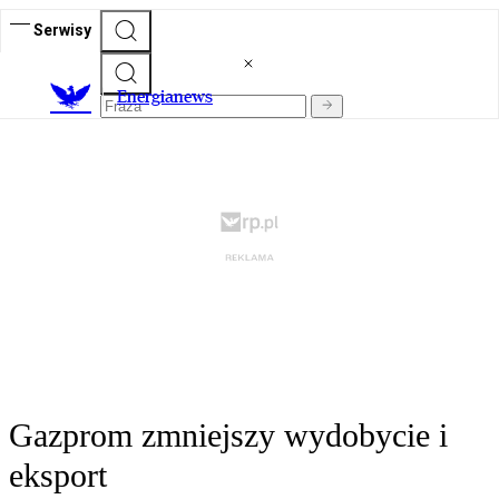
Serwisy
E
nergianews
Gazprom zmniejszy wydobycie i
eksport