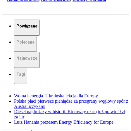
Powiązane
Polecane
Najnowsze
Tagi
Wojna i energia. Ukraińska lekcja dla Europy
Polska płaci pierwsze pieniądze za przegrany węglowy spór z
Australijczykami
Diesel najdroższy w historii. Kierowcy płacą już prawie 9 zł
za litr
Luiz Hanania prezesem Energy Efficiency for Europe