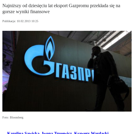
Najniższy od dziesięciu lat eksport Gazpromu przekłada się na
gorsze wyniki finansowe
Publikacja:
10.02.2013 10:25
Foto: Bloomberg
Karolina Sawicka
,
Iwona Trusewicz
,
Ksawery Wardacki