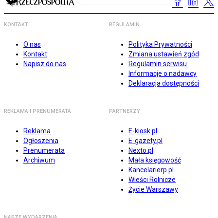
KONTAKT
REGULAMIN
O nas
Polityka Prywatności
Kontakt
Zmiana ustawień zgód
Napisz do nas
Regulamin serwisu
Informacje o nadawcy
Deklaracja dostępności
REKLAMA I PRENUMERATA
PARTNERZY
Reklama
E-kiosk.pl
Ogłoszenia
E-gazety.pl
Prenumerata
Nexto.pl
Archiwum
Mała księgowość
Kancelarierp.pl
Wieści Rolnicze
Życie Warszawy
NASZE WYDARZENIA