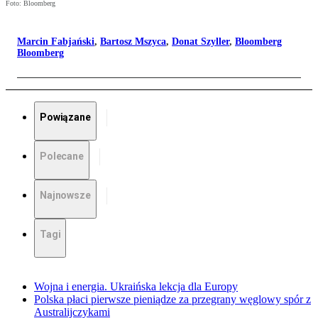
Foto: Bloomberg
Marcin Fabjański
,
Bartosz Mszyca
,
Donat Szyller
,
Bloomberg
Bloomberg
Powiązane
Polecane
Najnowsze
Tagi
Wojna i energia. Ukraińska lekcja dla Europy
Polska płaci pierwsze pieniądze za przegrany węglowy spór z
Australijczykami