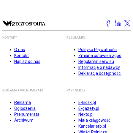
KONTAKT
REGULAMIN
O nas
Polityka Prywatności
Kontakt
Zmiana ustawień zgód
Napisz do nas
Regulamin serwisu
Informacje o nadawcy
Deklaracja dostępności
REKLAMA I PRENUMERATA
PARTNERZY
Reklama
E-kiosk.pl
Ogłoszenia
E-gazety.pl
Prenumerata
Nexto.pl
Archiwum
Mała księgowość
Kancelarierp.pl
Wieści Rolnicze