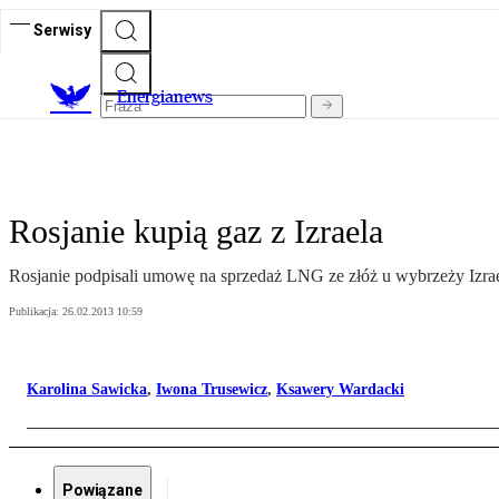
Serwisy
E
nergianews
Rosjanie kupią gaz z Izraela
Rosjanie podpisali umowę na sprzedaż LNG ze złóż u wybrzeży Izrael
Publikacja:
26.02.2013 10:59
Karolina Sawicka
,
Iwona Trusewicz
,
Ksawery Wardacki
Powiązane