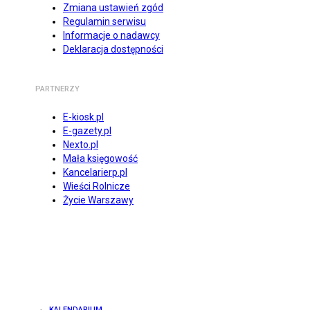
Zmiana ustawień zgód
Regulamin serwisu
Informacje o nadawcy
Deklaracja dostępności
PARTNERZY
E-kiosk.pl
E-gazety.pl
Nexto.pl
Mała księgowość
Kancelarierp.pl
Wieści Rolnicze
Życie Warszawy
KALENDARIUM