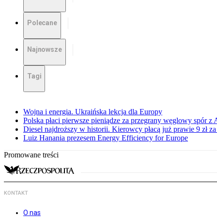
Polecane
Najnowsze
Tagi
Wojna i energia. Ukraińska lekcja dla Europy
Polska płaci pierwsze pieniądze za przegrany węglowy spór z 
Diesel najdroższy w historii. Kierowcy płacą już prawie 9 zł za 
Luiz Hanania prezesem Energy Efficiency for Europe
Promowane treści
KONTAKT
O nas