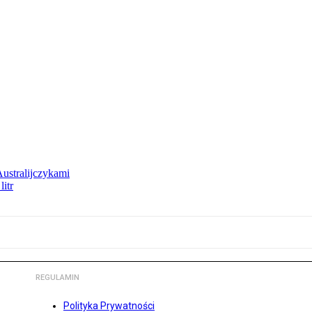
Australijczykami
litr
REGULAMIN
Polityka Prywatności