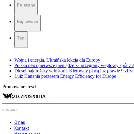
Polecane
Najnowsze
Tagi
Wojna i energia. Ukraińska lekcja dla Europy
Polska płaci pierwsze pieniądze za przegrany węglowy spór z 
Diesel najdroższy w historii. Kierowcy płacą już prawie 9 zł za 
Luiz Hanania prezesem Energy Efficiency for Europe
Promowane treści
KONTAKT
O nas
Kontakt