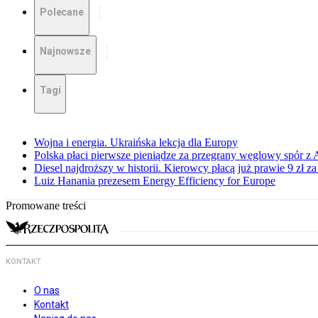
Polecane
Najnowsze
Tagi
Wojna i energia. Ukraińska lekcja dla Europy
Polska płaci pierwsze pieniądze za przegrany węglowy spór z 
Diesel najdroższy w historii. Kierowcy płacą już prawie 9 zł za 
Luiz Hanania prezesem Energy Efficiency for Europe
Promowane treści
KONTAKT
O nas
Kontakt