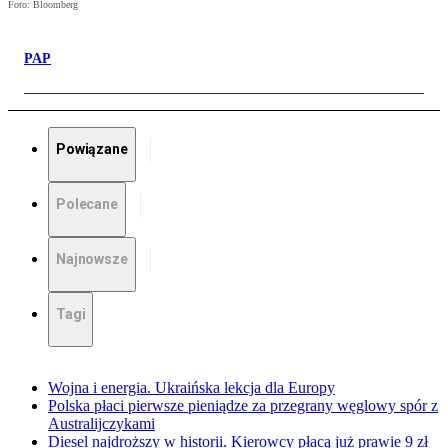
Foto: Bloomberg
PAP
Powiązane
Polecane
Najnowsze
Tagi
Wojna i energia. Ukraińska lekcja dla Europy
Polska płaci pierwsze pieniądze za przegrany węglowy spór z
Australijczykami
Diesel najdroższy w historii. Kierowcy płacą już prawie 9 zł