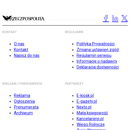
KONTAKT
REGULAMIN
O nas
Polityka Prywatności
Kontakt
Zmiana ustawień zgód
Napisz do nas
Regulamin serwisu
Informacje o nadawcy
Deklaracja dostępności
REKLAMA I PRENUMERATA
PARTNERZY
Reklama
E-kiosk.pl
Ogłoszenia
E-gazety.pl
Prenumerata
Nexto.pl
Archiwum
Mała księgowość
Kancelarierp.pl
Wieści Rolnicze