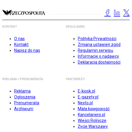
KONTAKT
REGULAMIN
O nas
Polityka Prywatności
Kontakt
Zmiana ustawień zgód
Napisz do nas
Regulamin serwisu
Informacje o nadawcy
Deklaracja dostępności
REKLAMA I PRENUMERATA
PARTNERZY
Reklama
E-kiosk.pl
Ogłoszenia
E-gazety.pl
Prenumerata
Nexto.pl
Archiwum
Mała księgowość
Kancelarierp.pl
Wieści Rolnicze
Życie Warszawy