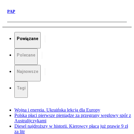
PAP
Powiązane
Polecane
Najnowsze
Tagi
Wojna i energia. Ukraińska lekcja dla Europy
Polska płaci pierwsze pieniądze za przegrany węglowy spór z
Australijczykami
Diesel najdroższy w historii. Kierowcy płacą już prawie 9 zł
za litr