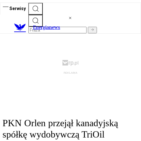
Serwisy
E
nergianews
PKN Orlen przejął kanadyjską
spółkę wydobywczą TriOil