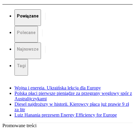
Powiązane
Polecane
Najnowsze
Tagi
Wojna i energia. Ukraińska lekcja dla Europy
Polska płaci pierwsze pieniądze za przegrany węglowy spór z
Australijczykami
Diesel najdroższy w historii. Kierowcy płacą już prawie 9 zł
za litr
Luiz Hanania prezesem Energy Efficiency for Europe
Promowane treści