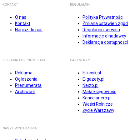
KONTAKT
REGULAMIN
O nas
Polityka Prywatności
Kontakt
Zmiana ustawień zgód
Napisz do nas
Regulamin serwisu
Informacje o nadawcy
Deklaracja dostępności
REKLAMA I PRENUMERATA
PARTNERZY
Reklama
E-kiosk.pl
Ogłoszenia
E-gazety.pl
Prenumerata
Nexto.pl
Archiwum
Mała księgowość
Kancelarierp.pl
Wieści Rolnicze
Życie Warszawy
NASZE WYDARZENIA