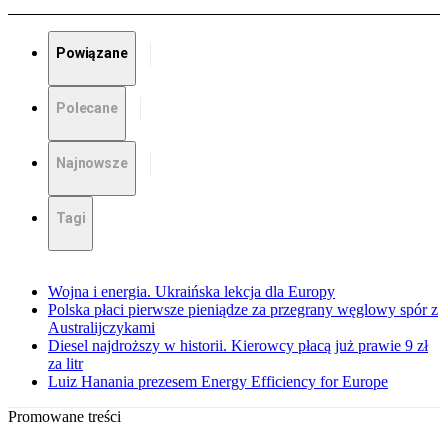
Powiązane
Polecane
Najnowsze
Tagi
Wojna i energia. Ukraińska lekcja dla Europy
Polska płaci pierwsze pieniądze za przegrany węglowy spór z
Australijczykami
Diesel najdroższy w historii. Kierowcy płacą już prawie 9 zł
za litr
Luiz Hanania prezesem Energy Efficiency for Europe
Promowane treści