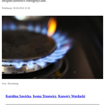
bezpieczeństwo energetyczne.
Publikacja:
30.06.2014 21:36
Foto: Bloomberg
Karolina Sawicka
,
Iwona Trusewicz
,
Ksawery Wardacki