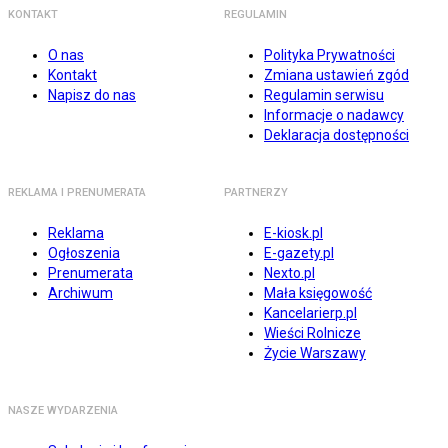
KONTAKT
REGULAMIN
O nas
Polityka Prywatności
Kontakt
Zmiana ustawień zgód
Napisz do nas
Regulamin serwisu
Informacje o nadawcy
Deklaracja dostępności
REKLAMA I PRENUMERATA
PARTNERZY
Reklama
E-kiosk.pl
Ogłoszenia
E-gazety.pl
Prenumerata
Nexto.pl
Archiwum
Mała księgowość
Kancelarierp.pl
Wieści Rolnicze
Życie Warszawy
NASZE WYDARZENIA