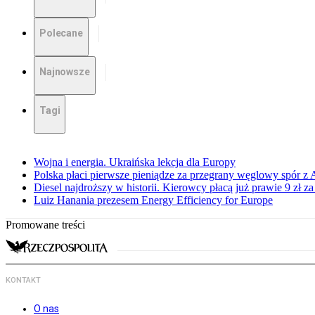
Polecane
Najnowsze
Tagi
Wojna i energia. Ukraińska lekcja dla Europy
Polska płaci pierwsze pieniądze za przegrany węglowy spór z 
Diesel najdroższy w historii. Kierowcy płacą już prawie 9 zł za 
Luiz Hanania prezesem Energy Efficiency for Europe
Promowane treści
KONTAKT
O nas