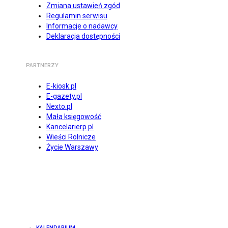
Zmiana ustawień zgód
Regulamin serwisu
Informacje o nadawcy
Deklaracja dostępności
PARTNERZY
E-kiosk.pl
E-gazety.pl
Nexto.pl
Mała księgowość
Kancelarierp.pl
Wieści Rolnicze
Życie Warszawy
KALENDARIUM