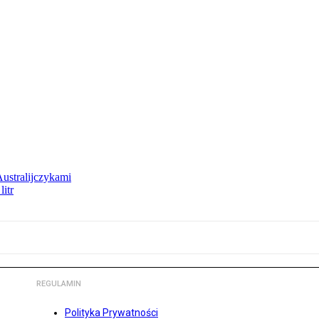
Australijczykami
litr
REGULAMIN
Polityka Prywatności