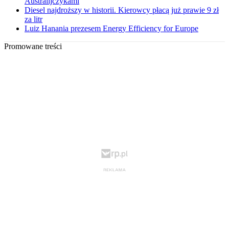
Australijczykami
Diesel najdroższy w historii. Kierowcy płacą już prawie 9 zł
za litr
Luiz Hanania prezesem Energy Efficiency for Europe
Promowane treści