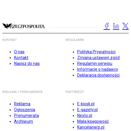
KONTAKT
REGULAMIN
O nas
Polityka Prywatności
Kontakt
Zmiana ustawień zgód
Napisz do nas
Regulamin serwisu
Informacje o nadawcy
Deklaracja dostępności
REKLAMA I PRENUMERATA
PARTNERZY
Reklama
E-kiosk.pl
Ogłoszenia
E-gazety.pl
Prenumerata
Nexto.pl
Archiwum
Mała księgowość
Kancelarierp.pl