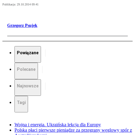
Publikacja:
29.10.2014 09:41
Grzegorz Psujek
Powiązane
Polecane
Najnowsze
Tagi
Wojna i energia. Ukraińska lekcja dla Europy
Polska płaci pierwsze pieniądze za przegrany węglowy spór z