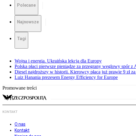
Polecane
Najnowsze
Tagi
Wojna i energia. Ukraińska lekcja dla Europy
Polska płaci pierwsze pieniądze za przegrany węglowy spór z 
Diesel najdroższy w historii. Kierowcy płacą już prawie 9 zł za 
Luiz Hanania prezesem Energy Efficiency for Europe
Promowane treści
KONTAKT
O nas
Kontakt