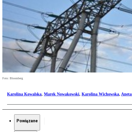
Foto: Bloomberg
Karolina Kowalska
,
Marek Nowakowski
,
Karolina Wichowska
,
Aneta
Powiązane