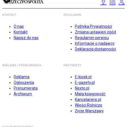
KONTAKT
REGULAMIN
O nas
Polityka Prywatności
Kontakt
Zmiana ustawień zgód
Napisz do nas
Regulamin serwisu
Informacje o nadawcy
Deklaracja dostępności
REKLAMA I PRENUMERATA
PARTNERZY
Reklama
E-kiosk.pl
Ogłoszenia
E-gazety.pl
Prenumerata
Nexto.pl
Archiwum
Mała księgowość
Kancelarierp.pl
Wieści Rolnicze
Życie Warszawy