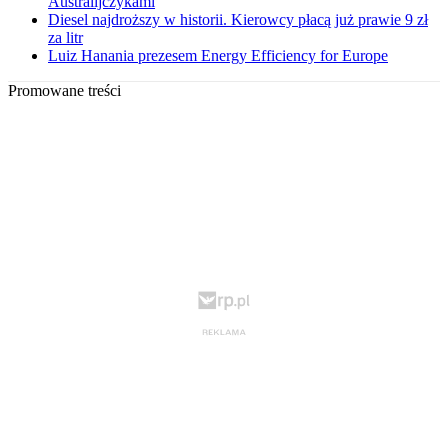
Australijczykami
Diesel najdroższy w historii. Kierowcy płacą już prawie 9 zł
za litr
Luiz Hanania prezesem Energy Efficiency for Europe
Promowane treści