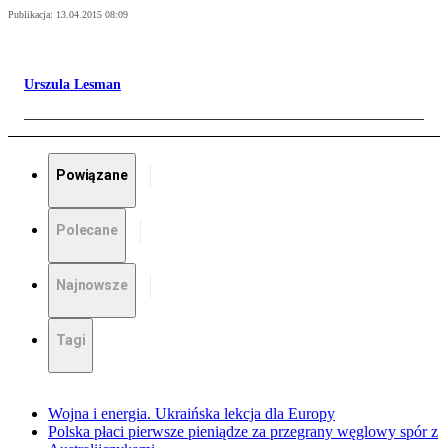
Publikacja:
13.04.2015 08:09
Urszula Lesman
Powiązane
Polecane
Najnowsze
Tagi
Wojna i energia. Ukraińska lekcja dla Europy
Polska płaci pierwsze pieniądze za przegrany węglowy spór z