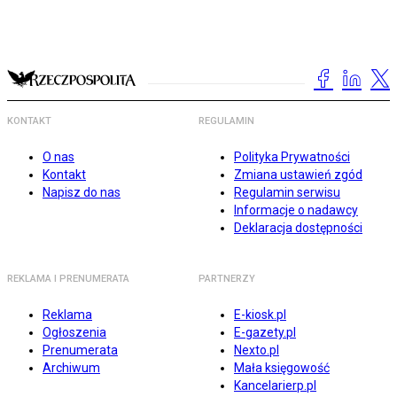
KONTAKT
REGULAMIN
O nas
Polityka Prywatności
Kontakt
Zmiana ustawień zgód
Napisz do nas
Regulamin serwisu
Informacje o nadawcy
Deklaracja dostępności
REKLAMA I PRENUMERATA
PARTNERZY
Reklama
E-kiosk.pl
Ogłoszenia
E-gazety.pl
Prenumerata
Nexto.pl
Archiwum
Mała księgowość
Kancelarierp.pl