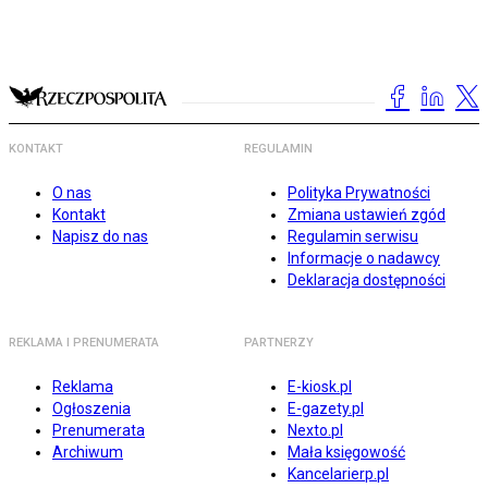
KONTAKT
REGULAMIN
O nas
Polityka Prywatności
Kontakt
Zmiana ustawień zgód
Napisz do nas
Regulamin serwisu
Informacje o nadawcy
Deklaracja dostępności
REKLAMA I PRENUMERATA
PARTNERZY
Reklama
E-kiosk.pl
Ogłoszenia
E-gazety.pl
Prenumerata
Nexto.pl
Archiwum
Mała księgowość
Kancelarierp.pl