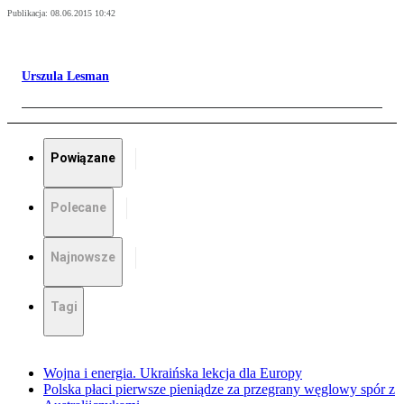
Publikacja:
08.06.2015 10:42
Urszula Lesman
Powiązane
Polecane
Najnowsze
Tagi
Wojna i energia. Ukraińska lekcja dla Europy
Polska płaci pierwsze pieniądze za przegrany węglowy spór z