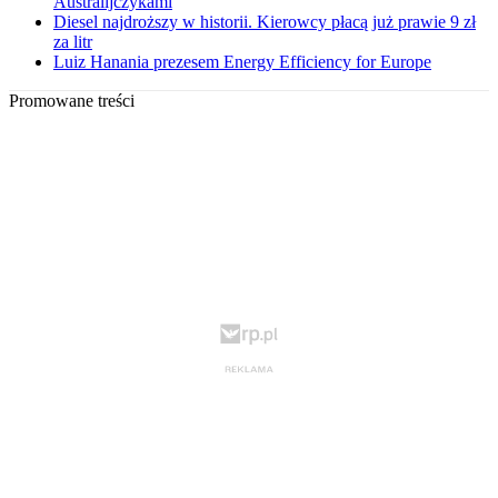
Australijczykami
Diesel najdroższy w historii. Kierowcy płacą już prawie 9 zł
za litr
Luiz Hanania prezesem Energy Efficiency for Europe
Promowane treści