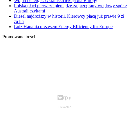
Wojna i energia. Ukraińska lekcja dla Europy
Polska płaci pierwsze pieniądze za przegrany węglowy spór z
Australijczykami
Diesel najdroższy w historii. Kierowcy płacą już prawie 9 zł
za litr
Luiz Hanania prezesem Energy Efficiency for Europe
Promowane treści