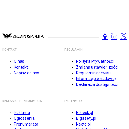
KONTAKT
REGULAMIN
O nas
Polityka Prywatności
Kontakt
Zmiana ustawień zgód
Napisz do nas
Regulamin serwisu
Informacje o nadawcy
Deklaracja dostępności
REKLAMA I PRENUMERATA
PARTNERZY
Reklama
E-kiosk.pl
Ogłoszenia
E-gazety.pl
Prenumerata
Nexto.pl