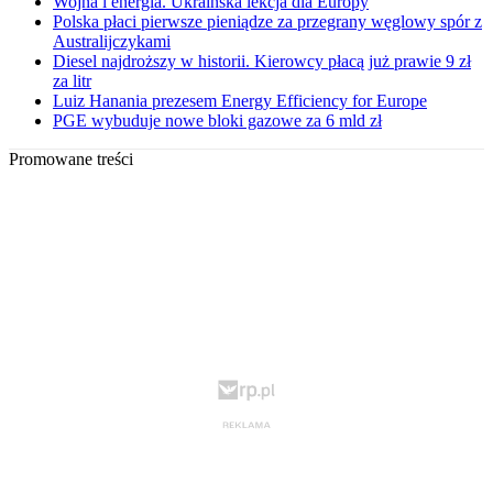
Wojna i energia. Ukraińska lekcja dla Europy
Polska płaci pierwsze pieniądze za przegrany węglowy spór z
Australijczykami
Diesel najdroższy w historii. Kierowcy płacą już prawie 9 zł
za litr
Luiz Hanania prezesem Energy Efficiency for Europe
PGE wybuduje nowe bloki gazowe za 6 mld zł
Promowane treści