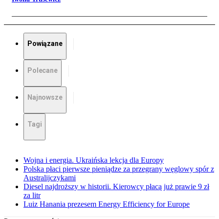
Powiązane
Polecane
Najnowsze
Tagi
Wojna i energia. Ukraińska lekcja dla Europy
Polska płaci pierwsze pieniądze za przegrany węglowy spór z
Australijczykami
Diesel najdroższy w historii. Kierowcy płacą już prawie 9 zł
za litr
Luiz Hanania prezesem Energy Efficiency for Europe