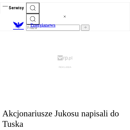
Serwisy
E
nergianews
Akcjonariusze Jukosu napisali do
Tuska