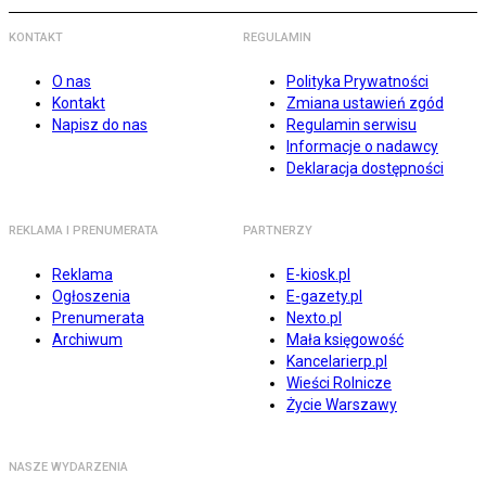
KONTAKT
REGULAMIN
O nas
Polityka Prywatności
Kontakt
Zmiana ustawień zgód
Napisz do nas
Regulamin serwisu
Informacje o nadawcy
Deklaracja dostępności
REKLAMA I PRENUMERATA
PARTNERZY
Reklama
E-kiosk.pl
Ogłoszenia
E-gazety.pl
Prenumerata
Nexto.pl
Archiwum
Mała księgowość
Kancelarierp.pl
Wieści Rolnicze
Życie Warszawy
NASZE WYDARZENIA