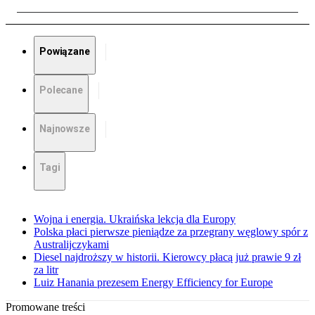
Powiązane
Polecane
Najnowsze
Tagi
Wojna i energia. Ukraińska lekcja dla Europy
Polska płaci pierwsze pieniądze za przegrany węglowy spór z
Australijczykami
Diesel najdroższy w historii. Kierowcy płacą już prawie 9 zł
za litr
Luiz Hanania prezesem Energy Efficiency for Europe
Promowane treści