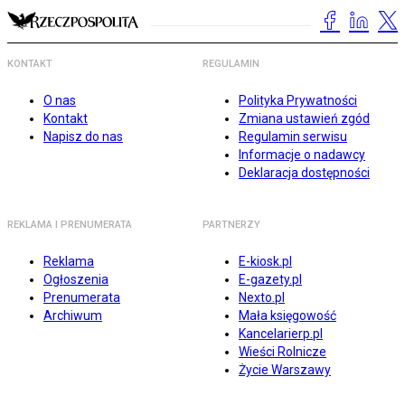
KONTAKT
REGULAMIN
O nas
Polityka Prywatności
Kontakt
Zmiana ustawień zgód
Napisz do nas
Regulamin serwisu
Informacje o nadawcy
Deklaracja dostępności
REKLAMA I PRENUMERATA
PARTNERZY
Reklama
E-kiosk.pl
Ogłoszenia
E-gazety.pl
Prenumerata
Nexto.pl
Archiwum
Mała księgowość
Kancelarierp.pl
Wieści Rolnicze
Życie Warszawy