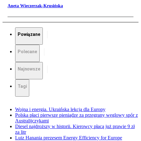
Aneta Wieczerzak-Krusińska
Powiązane
Polecane
Najnowsze
Tagi
Wojna i energia. Ukraińska lekcja dla Europy
Polska płaci pierwsze pieniądze za przegrany węglowy spór z
Australijczykami
Diesel najdroższy w historii. Kierowcy płacą już prawie 9 zł
za litr
Luiz Hanania prezesem Energy Efficiency for Europe