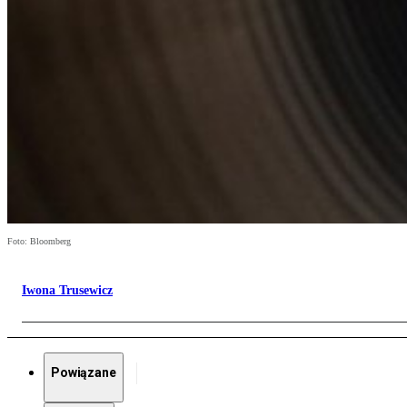
Foto: Bloomberg
Iwona Trusewicz
Powiązane