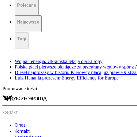
Polecane
Najnowsze
Tagi
Wojna i energia. Ukraińska lekcja dla Europy
Polska płaci pierwsze pieniądze za przegrany węglowy spór z 
Diesel najdroższy w historii. Kierowcy płacą już prawie 9 zł za 
Luiz Hanania prezesem Energy Efficiency for Europe
Promowane treści
KONTAKT
O nas
Kontakt