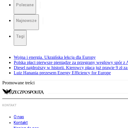
Polecane
Najnowsze
Tagi
Wojna i energia. Ukraińska lekcja dla Europy
Polska płaci pierwsze pieniądze za przegrany węglowy spór z 
Diesel najdroższy w historii. Kierowcy płacą już prawie 9 zł za 
Luiz Hanania prezesem Energy Efficiency for Europe
Promowane treści
KONTAKT
O nas
Kontakt