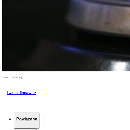
Foto: Bloomberg
Iwona Trusewicz
Powiązane