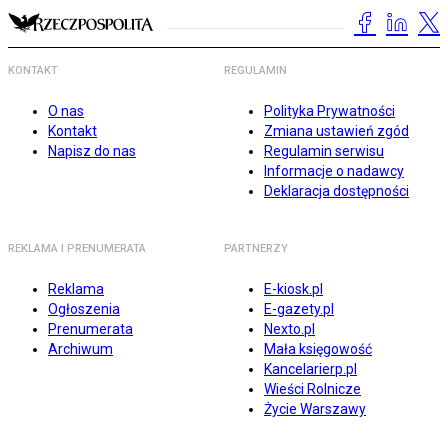
KONTAKT
REGULAMIN
O nas
Polityka Prywatności
Kontakt
Zmiana ustawień zgód
Napisz do nas
Regulamin serwisu
Informacje o nadawcy
Deklaracja dostępności
REKLAMA I PRENUMERATA
PARTNERZY
Reklama
E-kiosk.pl
Ogłoszenia
E-gazety.pl
Prenumerata
Nexto.pl
Archiwum
Mała księgowość
Kancelarierp.pl
Wieści Rolnicze
Życie Warszawy