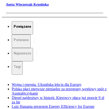
Aneta Wieczerzak-Krusińska
Powiązane
Polecane
Najnowsze
Tagi
Wojna i energia. Ukraińska lekcja dla Europy
Polska płaci pierwsze pieniądze za przegrany węglowy spór z
Australijczykami
Diesel najdroższy w historii. Kierowcy płacą już prawie 9 zł
za litr
Luiz Hanania prezesem Energy Efficiency for Europe