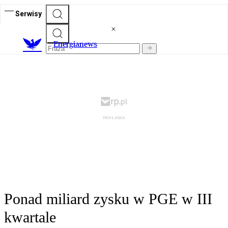
Serwisy
E
nergianews
Ponad miliard zysku w PGE w III
kwartale