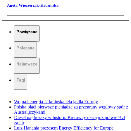
Aneta Wieczerzak-Krusińska
Powiązane
Polecane
Najnowsze
Tagi
Wojna i energia. Ukraińska lekcja dla Europy
Polska płaci pierwsze pieniądze za przegrany węglowy spór z
Australijczykami
Diesel najdroższy w historii. Kierowcy płacą już prawie 9 zł
za litr
Luiz Hanania prezesem Energy Efficiency for Europe