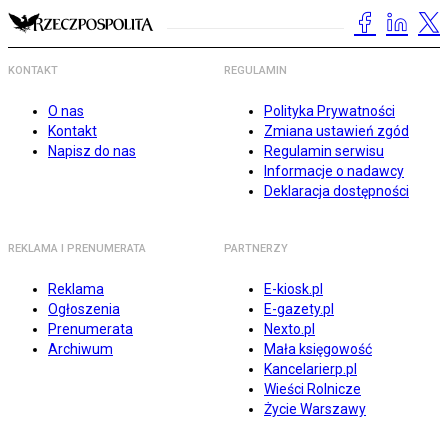
KONTAKT
REGULAMIN
O nas
Polityka Prywatności
Kontakt
Zmiana ustawień zgód
Napisz do nas
Regulamin serwisu
Informacje o nadawcy
Deklaracja dostępności
REKLAMA I PRENUMERATA
PARTNERZY
Reklama
E-kiosk.pl
Ogłoszenia
E-gazety.pl
Prenumerata
Nexto.pl
Archiwum
Mała księgowość
Kancelarierp.pl
Wieści Rolnicze
Życie Warszawy