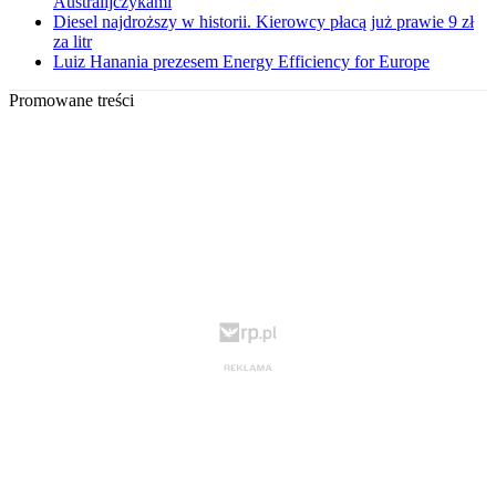
Australijczykami
Diesel najdroższy w historii. Kierowcy płacą już prawie 9 zł
za litr
Luiz Hanania prezesem Energy Efficiency for Europe
Promowane treści