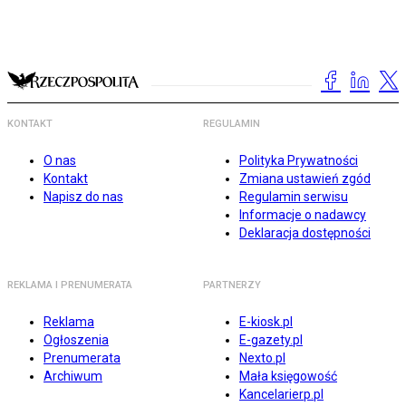
KONTAKT
REGULAMIN
O nas
Polityka Prywatności
Kontakt
Zmiana ustawień zgód
Napisz do nas
Regulamin serwisu
Informacje o nadawcy
Deklaracja dostępności
REKLAMA I PRENUMERATA
PARTNERZY
Reklama
E-kiosk.pl
Ogłoszenia
E-gazety.pl
Prenumerata
Nexto.pl
Archiwum
Mała księgowość
Kancelarierp.pl