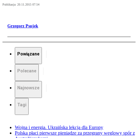
Publikacja:
20.11.2015 07:54
Grzegorz Psujek
Powiązane
Polecane
Najnowsze
Tagi
Wojna i energia. Ukraińska lekcja dla Europy
Polska płaci pierwsze pieniądze za przegrany węglowy spór z