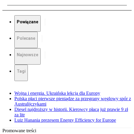
Powiązane
Polecane
Najnowsze
Tagi
Wojna i energia. Ukraińska lekcja dla Europy
Polska płaci pierwsze pieniądze za przegrany węglowy spór z
Australijczykami
Diesel najdroższy w historii. Kierowcy płacą już prawie 9 zł
za litr
Luiz Hanania prezesem Energy Efficiency for Europe
Promowane treści