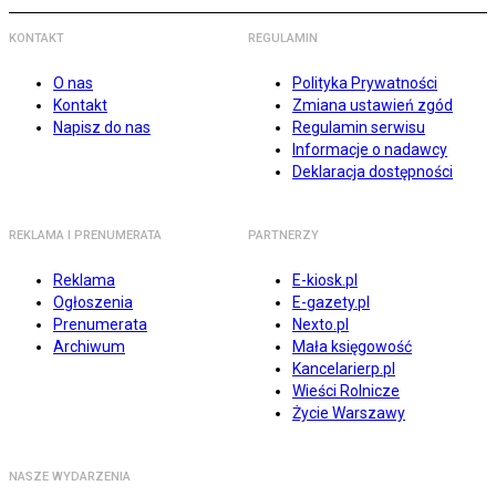
KONTAKT
REGULAMIN
O nas
Polityka Prywatności
Kontakt
Zmiana ustawień zgód
Napisz do nas
Regulamin serwisu
Informacje o nadawcy
Deklaracja dostępności
REKLAMA I PRENUMERATA
PARTNERZY
Reklama
E-kiosk.pl
Ogłoszenia
E-gazety.pl
Prenumerata
Nexto.pl
Archiwum
Mała księgowość
Kancelarierp.pl
Wieści Rolnicze
Życie Warszawy
NASZE WYDARZENIA